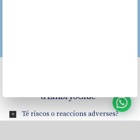
Preguntes freqüents sobre l’ús
d’EmbryoGlue®
Té riscos o reaccions adverses?
Com s’aplica?