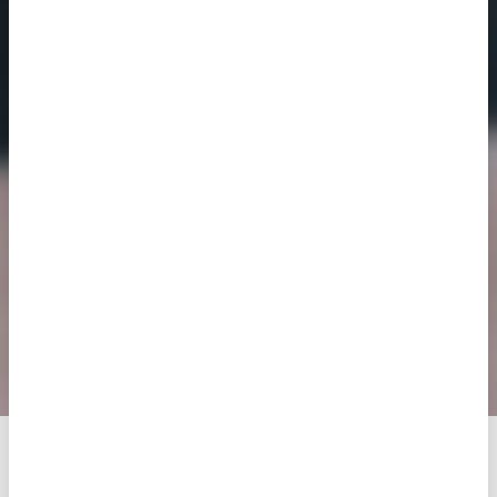
EmbryoGlue®: